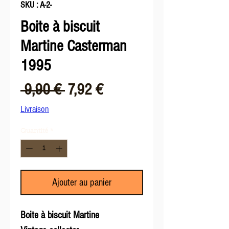
SKU : A-2-
Boite à biscuit
Martine Casterman
1995
Prix
Prix
 9,90 € 
7,92 €
original
promotionnel
Livraison
Quantité
*
Ajouter au panier
Boite à biscuit Martine