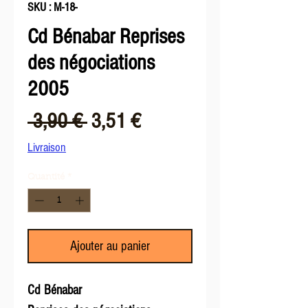
SKU : M-18-
Cd Bénabar Reprises
des négociations
2005
Prix
Prix
 3,90 € 
3,51 €
original
promotionnel
Livraison
Quantité
*
Ajouter au panier
Cd Bénabar