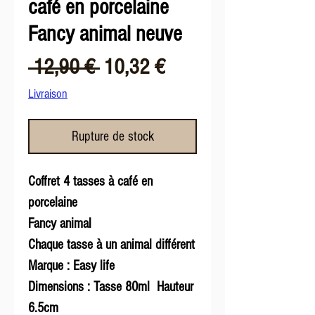
café en porcelaine
Fancy animal neuve
Prix
Prix
 12,90 € 
10,32 €
original
promotionnel
Livraison
Rupture de stock
Coffret 4 tasses à café en
porcelaine
Fancy animal
Chaque tasse à un animal différent
Marque : Easy life
Dimensions : Tasse 80ml Hauteur
6.5cm