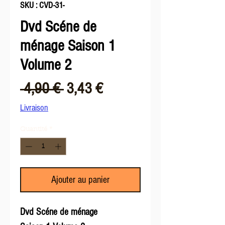
SKU : CVD-31-
Dvd Scéne de
ménage Saison 1
Volume 2
Prix
Prix
 4,90 € 
3,43 €
original
promotionnel
Livraison
Quantité
*
Ajouter au panier
Dvd Scéne de ménage