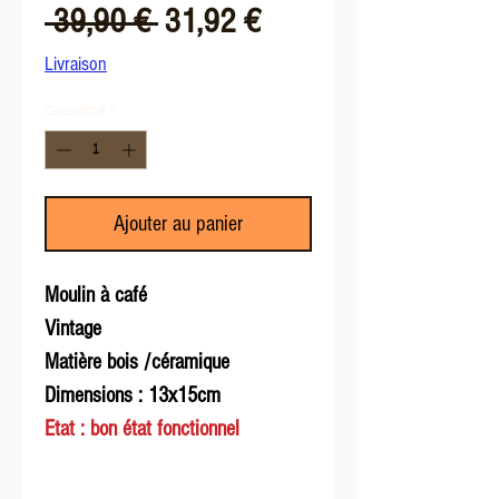
Prix
Prix
 39,90 € 
31,92 €
original
promotionnel
Livraison
Quantité
*
Ajouter au panier
Moulin à café
Vintage
Matière bois /céramique
Dimensions : 13x15cm
Etat : bon état fonctionnel