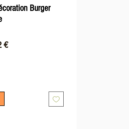
écoration Burger
e
Prix
2 €
nal
promotionnel