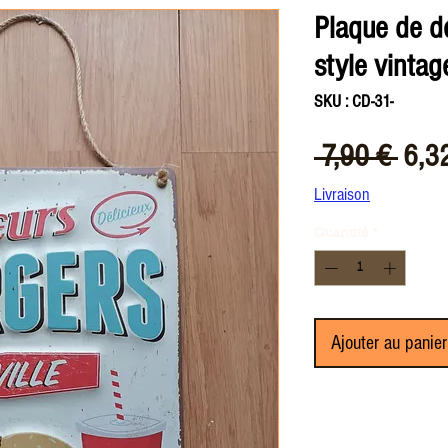
Plaque de d
style vintag
SKU : CD-31-
Prix
 7,90 € 
6,3
origi
Livraison
Quantité
*
Ajouter au panier