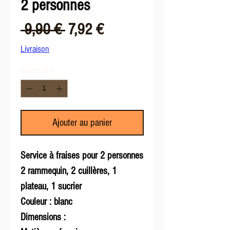
2 personnes
Prix
Prix
 9,90 € 
7,92 €
original
promotionnel
Livraison
Quantité
*
Ajouter au panier
Service à fraises pour 2 personnes
2 rammequin, 2 cuillères, 1
plateau, 1 sucrier
Couleur : blanc
Dimensions :