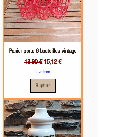
Panier porte 6 bouteilles vintage
Prix original
Prix promotionnel
18,90 €
15,12 €
Livraison
Rupture