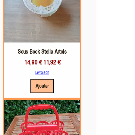
Sous Bock Stella Artois
Prix original
Prix promotionnel
14,90 €
11,92 €
Livraison
Ajouter