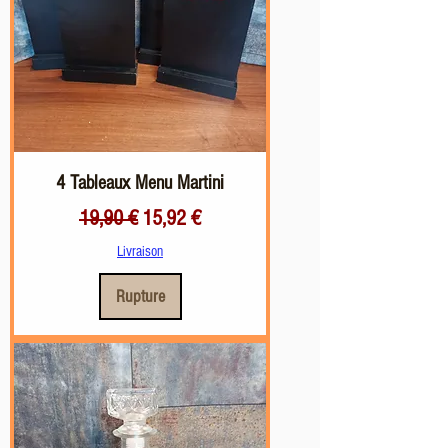
4 Tableaux Menu Martini
Prix original
Prix promotionnel
19,90 €
15,92 €
Livraison
Rupture