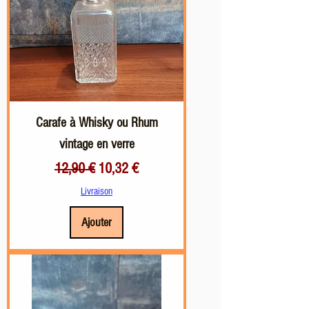
Carafe à Whisky ou Rhum
vintage en verre
Prix original
Prix promotionnel
12,90 €
10,32 €
Livraison
Ajouter