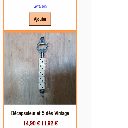
Livraison
Ajouter
Décapsuleur et 5 dés Vintage
Prix original
Prix promotionnel
14,90 €
11,92 €