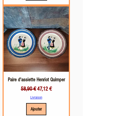
Paire d'assiette Henriot Quimper
Prix original
Prix promotionnel
58,90 €
47,12 €
Livraison
Ajouter