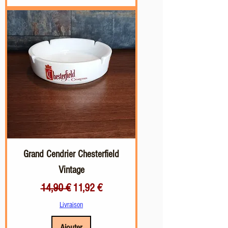
Grand Cendrier Chesterfield
Vintage
Prix original
Prix promotionnel
14,90 €
11,92 €
Livraison
Ajouter