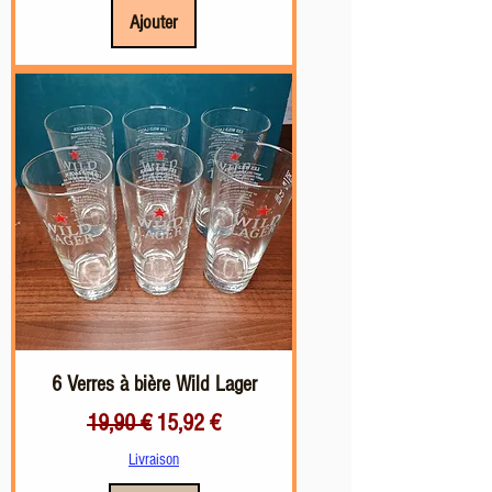
Ajouter
6 Verres à bière Wild Lager
Prix original
Prix promotionnel
19,90 €
15,92 €
Livraison