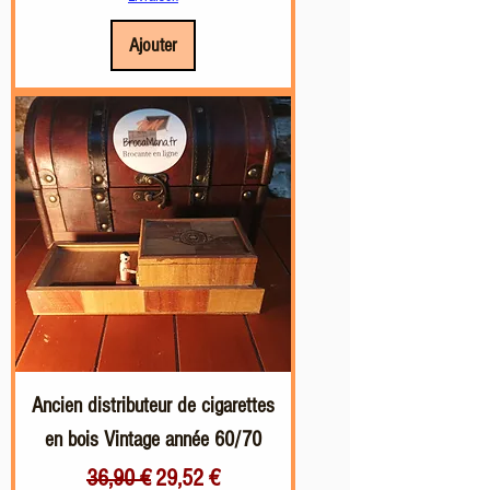
Ajouter
Ancien distributeur de cigarettes
en bois Vintage année 60/70
Prix original
Prix promotionnel
36,90 €
29,52 €