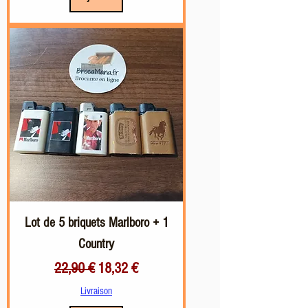
Lot de 5 briquets Marlboro + 1
Country
Prix original
Prix promotionnel
22,90 €
18,32 €
Livraison