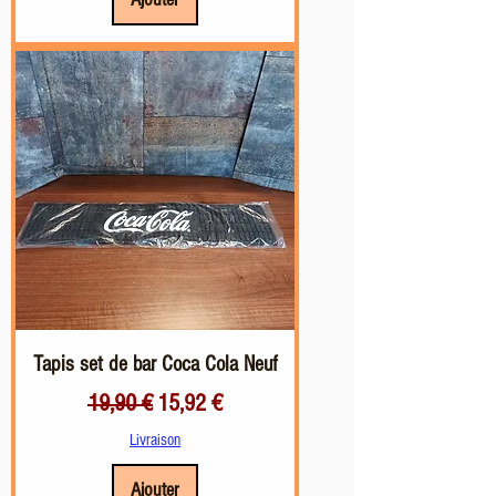
Tapis set de bar Coca Cola Neuf
Prix original
Prix promotionnel
19,90 €
15,92 €
Livraison
Ajouter