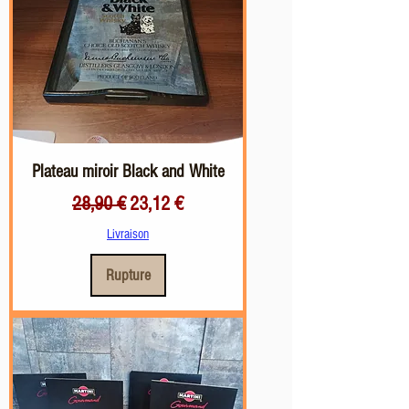
Plateau miroir Black and White
Prix original
Prix promotionnel
28,90 €
23,12 €
Livraison
Rupture