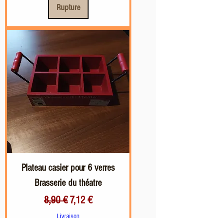
Rupture
Plateau casier pour 6 verres
Brasserie du théatre
Prix original
Prix promotionnel
8,90 €
7,12 €
Livraison