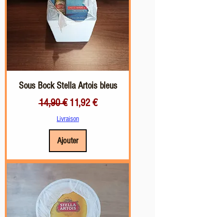
Sous Bock Stella Artois bleus
Prix original
Prix promotionnel
14,90 €
11,92 €
Livraison
Ajouter