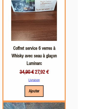
Coffret service 6 verres à
Whisky avec seau à glaçon
Luminarc
Prix original
Prix promotionnel
34,90 €
27,92 €
Livraison
Ajouter