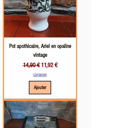
Pot apothicaire, Ariel en opaline
vintage
Prix original
Prix promotionnel
14,90 €
11,92 €
Livraison
Ajouter