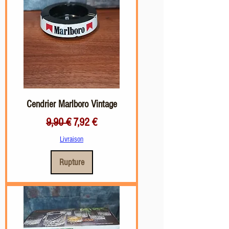
Cendrier Marlboro Vintage
Prix original
Prix promotionnel
9,90 €
7,92 €
Livraison
Rupture