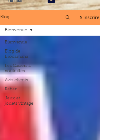
Par mail
S'inscrire
Blog
Bienvenue
Bienvenue
Blog de
Brocamana
Les Casiers à
bouteilles
Avis clients
Rahan
Jeux et
jouets vintage