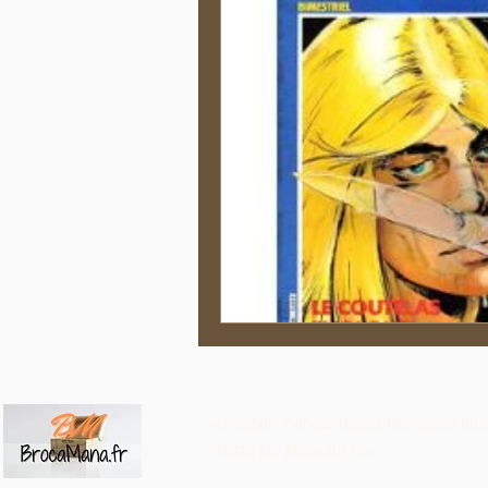
--Livraison mondial relay, Chronopost
ou 
-Retrait sur place sur rdv