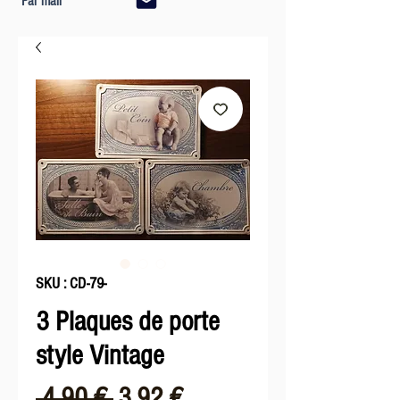
Par mail
SKU : CD-79-
3 Plaques de porte
style Vintage
Prix
Prix
 4,90 € 
3,92 €