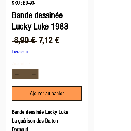
SKU : BD-90-
Bande dessinée
Lucky Luke 1983
Prix
Prix
 8,90 € 
7,12 €
original
promotionnel
Livraison
Quantité
*
Ajouter au panier
Bande dessinée Lucky Luke
La guérison des Dalton
Dargaud