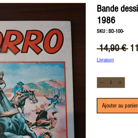
Bande dessi
1986
SKU : BD-100-
Pri
 14,90 € 
11
ori
Livraison
Quantité
*
Ajouter au panier