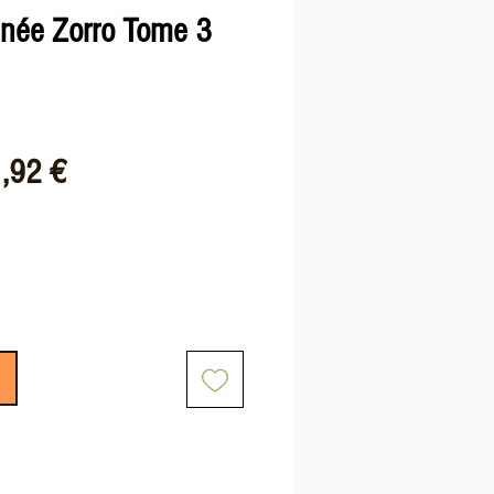
née Zorro Tome 3
x
Prix
,92 €
ginal
promotionnel