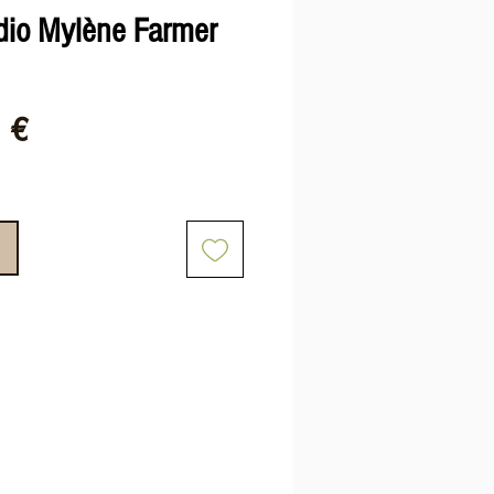
dio Mylène Farmer
Prix
1 €
nal
promotionnel