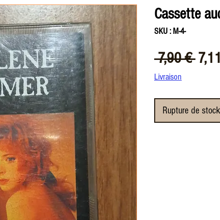
Cassette au
SKU : M-4-
Prix
 7,90 € 
7,1
origi
Livraison
Rupture de stock