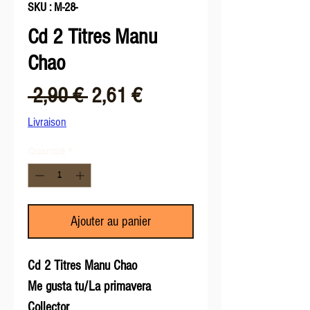
SKU : M-28-
Cd 2 Titres Manu
Chao
Prix
Prix
 2,90 € 
2,61 €
original
promotionnel
Livraison
Quantité
*
Ajouter au panier
Cd 2 Titres Manu Chao
Me gusta tu/La primavera
Collector