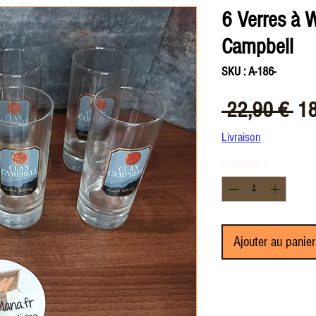
6 Verres à 
Campbell
SKU : A-186-
Pri
 22,90 € 
18
ori
Livraison
Quantité
*
Ajouter au panier