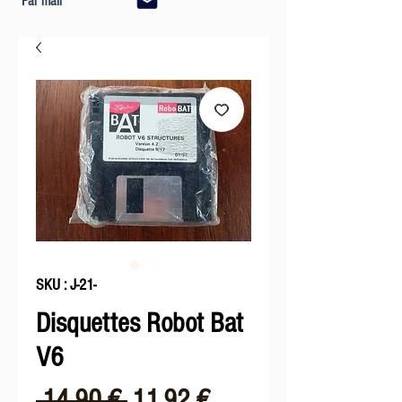
Par mail
SKU : J-21-
Disquettes Robot Bat
V6
Prix
Prix
 14,90 € 
11,92 €