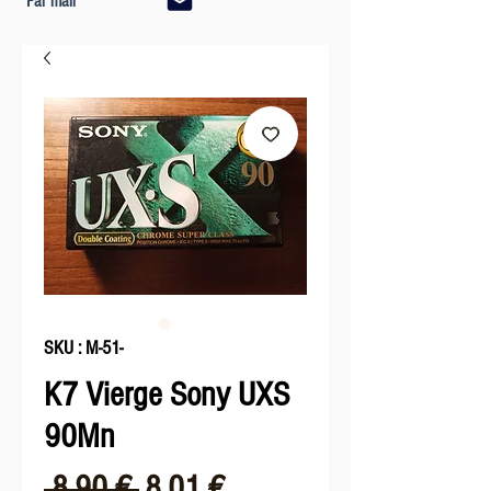
Par mail
SKU : M-51-
K7 Vierge Sony UXS
90Mn
Prix
Prix
 8,90 € 
8,01 €