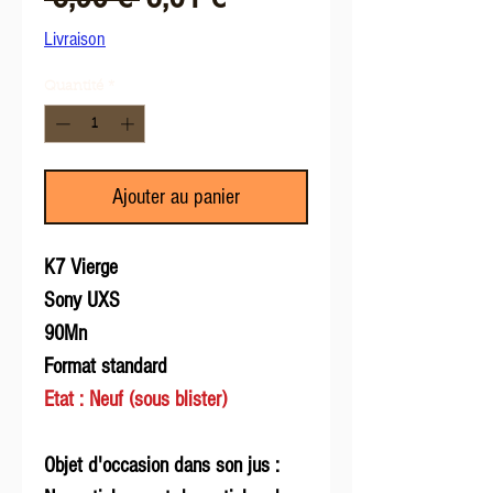
original
promotionnel
Livraison
Quantité
*
Ajouter au panier
K7 Vierge
Sony UXS
90Mn
Format standard
Etat : Neuf (sous blister)
Objet d'occasion dans son jus :