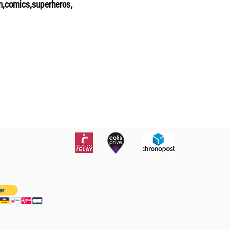
tin,comics,superheros,
autres transporteurs