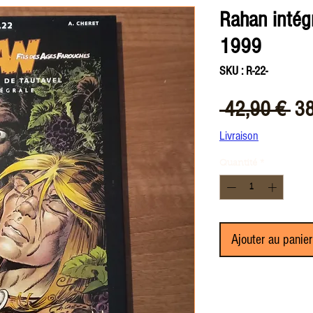
Rahan intég
1999
SKU : R-22-
Pri
 42,90 € 
38
ori
Livraison
Quantité
*
Ajouter au panier