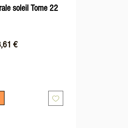
rale soleil Tome 22
x
Prix
,61 €
ginal
promotionnel