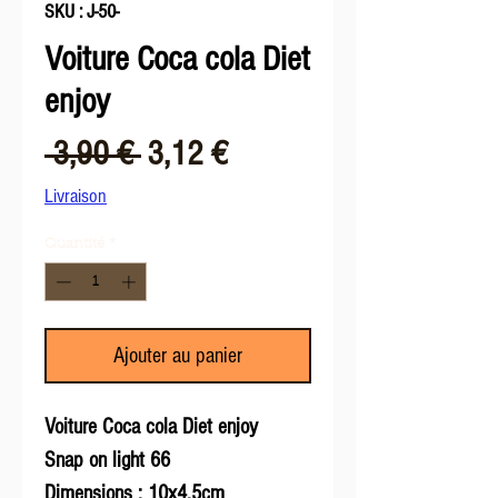
SKU : J-50-
Voiture Coca cola Diet
enjoy
Prix
Prix
 3,90 € 
3,12 €
original
promotionnel
Livraison
Quantité
*
Ajouter au panier
Voiture Coca cola Diet enjoy
Snap on light 66
Dimensions : 10x4.5cm